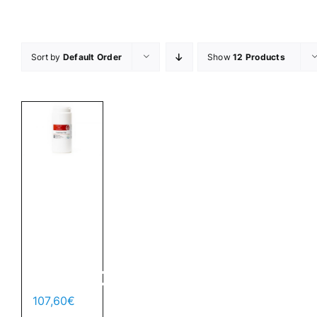
Skip
to
content
Sort by
Default Order
Show
12 Products
Yang
Root
–
700pcs.
107,60
€