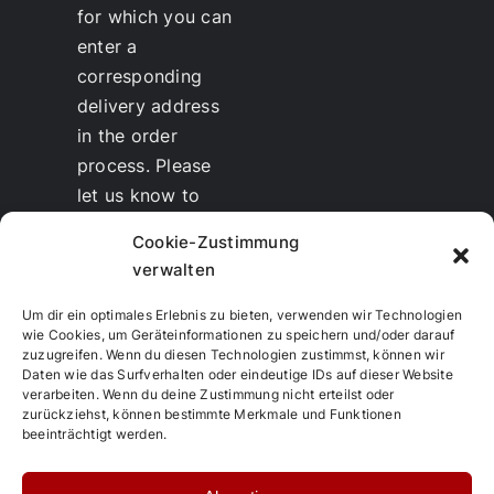
for which you can
enter a
corresponding
delivery address
in the order
process. Please
let us know to
whom we should
Cookie-Zustimmung
send the invoice.
verwalten
Discounts
for
therapists and
Um dir ein optimales Erlebnis zu bieten, verwenden wir Technologien
wie Cookies, um Geräteinformationen zu speichern und/oder darauf
resellers are
zuzugreifen. Wenn du diesen Technologien zustimmst, können wir
possible.
Daten wie das Surfverhalten oder eindeutige IDs auf dieser Website
verarbeiten. Wenn du deine Zustimmung nicht erteilst oder
Training and
zurückziehst, können bestimmte Merkmale und Funktionen
further education
beeinträchtigt werden.
in TCM