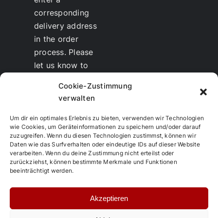
corresponding
delivery address
in the order
process. Please
let us know to
whom we should
Cookie-Zustimmung
send the invoice.
verwalten
Discounts
for
therapists and
Um dir ein optimales Erlebnis zu bieten, verwenden wir Technologien
wie Cookies, um Geräteinformationen zu speichern und/oder darauf
resellers are
zuzugreifen. Wenn du diesen Technologien zustimmst, können wir
possible.
Daten wie das Surfverhalten oder eindeutige IDs auf dieser Website
verarbeiten. Wenn du deine Zustimmung nicht erteilst oder
Training and
zurückziehst, können bestimmte Merkmale und Funktionen
further education
beeinträchtigt werden.
in TCM
Akzeptieren