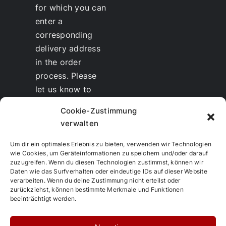
for which you can
enter a
corresponding
delivery address
in the order
process. Please
let us know to
whom we should
Cookie-Zustimmung
send the invoice.
verwalten
Discounts
for
therapists and
Um dir ein optimales Erlebnis zu bieten, verwenden wir Technologien
wie Cookies, um Geräteinformationen zu speichern und/oder darauf
resellers are
zuzugreifen. Wenn du diesen Technologien zustimmst, können wir
possible.
Daten wie das Surfverhalten oder eindeutige IDs auf dieser Website
verarbeiten. Wenn du deine Zustimmung nicht erteilst oder
Training and
zurückziehst, können bestimmte Merkmale und Funktionen
further education
beeinträchtigt werden.
in TCM