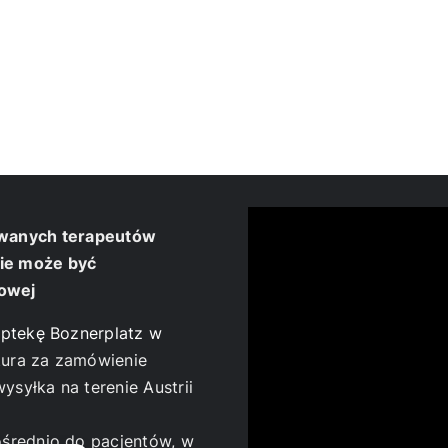
kowanych terapeutów
nie może być
cowej
ptekę Boznerplatz w
tura za zamówienie
yłka na terenie Austrii
średnio do pacjentów, w