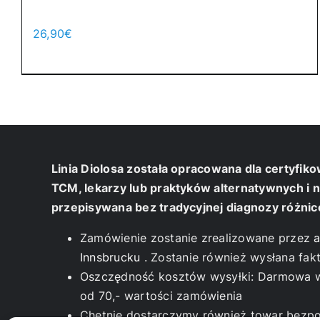
Uspokojenie burzy
26,90
€
Dodaj do koszyka
Details
Linia Diolosa została opracowana dla certyfi
TCM, lekarzy lub praktyków alternatywnych i 
przepisywana bez tradycyjnej diagnozy różni
Zamówienie zostanie zrealizowane przez
a
Innsbrucku
. Zostanie również wysłana fak
Oszczędność kosztów wysyłki: Darmowa wys
od 70,- wartości zamówienia
Chętnie dostarczymy również towar bezpo