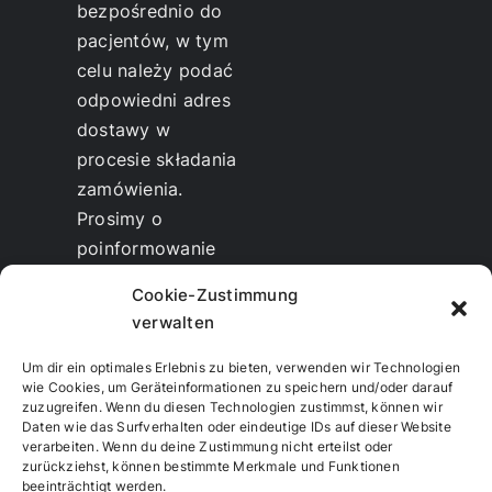
bezpośrednio do
pacjentów, w tym
celu należy podać
odpowiedni adres
dostawy w
procesie składania
zamówienia.
Prosimy o
poinformowanie
nas, do kogo
Cookie-Zustimmung
powinniśmy
verwalten
wysłać fakturę.
Możliwe są
zniżki
Um dir ein optimales Erlebnis zu bieten, verwenden wir Technologien
wie Cookies, um Geräteinformationen zu speichern und/oder darauf
dla terapeutów i
zuzugreifen. Wenn du diesen Technologien zustimmst, können wir
sprzedawców.
Daten wie das Surfverhalten oder eindeutige IDs auf dieser Website
verarbeiten. Wenn du deine Zustimmung nicht erteilst oder
Szkolenie i dalsza
zurückziehst, können bestimmte Merkmale und Funktionen
edukacja w
beeinträchtigt werden.