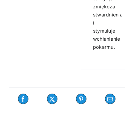
zmiękcza
stwardnienia
i
stymuluje
wchłanianie
pokarmu.
Share
Tweet
Pin
Email
On
This
This
This
Facebook
Product
Product
Product