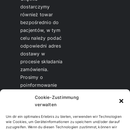
dostarczymy
również towar
bezpośrednio do
pacjentów, w tym
celu należy podać
odpowiedni adres
dostawy w
procesie składania
zamówienia.
Prosimy o
poinformowanie
nas, do kogo
Cookie-Zustimmung
powinniśmy
verwalten
wysłać fakturę.
Możliwe są
zniżki
Um dir ein optimales Erlebnis zu bieten, verwenden wir Technologien
wie Cookies, um Geräteinformationen zu speichern und/oder darauf
dla terapeutów i
zuzugreifen. Wenn du diesen Technologien zustimmst, können wir