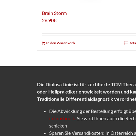
Brain Storm
26,90
€
In den Warenkorb
Deta
Die Diolosa Linie ist für zertifierte TCM Ther
oder Heilpraktiker entwickelt worden und ka
Traditionelle Differentialdiagnostik verordn
Die Abwicklung der Bestellung erfolgt üb
in Innsbruck.
Sie wird Ihnen auch die Rech
schicken
Sparen Sie Versandkosten: In Österreich a