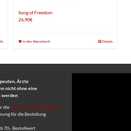
Song of Freedom
26,90
€
ils
In den Warenkorb
Details
apeuten, Ärzte
nn nicht ohne eine
et werden
er die
Apotheke Boznerplatz
nung für die Bestellung
b 70,- Bestellwert