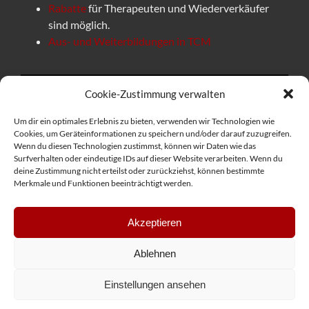
Rabatte
für Therapeuten und Wiederverkäufer
sind möglich.
Aus- und Weiterbildungen in TCM
Cookie-Zustimmung verwalten
Um dir ein optimales Erlebnis zu bieten, verwenden wir Technologien wie
Cookies, um Geräteinformationen zu speichern und/oder darauf zuzugreifen.
Wenn du diesen Technologien zustimmst, können wir Daten wie das
Surfverhalten oder eindeutige IDs auf dieser Website verarbeiten. Wenn du
deine Zustimmung nicht erteilst oder zurückziehst, können bestimmte
Merkmale und Funktionen beeinträchtigt werden.
Akzeptieren
Ablehnen
©2025 Diolosa-Linie |
Impressum
|
Datenschutz
|
AGB
|
Einstellungen ansehen
Umsetzung durch
IFYN