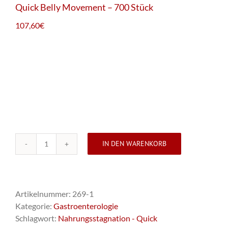
Quick Belly Movement – 700 Stück
107,60
€
IN DEN WARENKORB
Quick
Belly
Movement
-
Artikelnummer:
269-1
700
Kategorie:
Gastroenterologie
Stück
Schlagwort:
Nahrungsstagnation - Quick
Menge